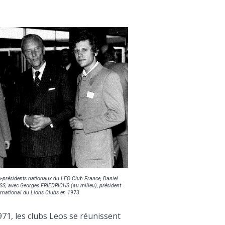
o-présidents nationaux du LEO Club France, Daniel
SS, avec Georges FRIEDRICHS (au milieu), président
ernational du Lions Clubs en 1973.
971, les clubs Leos se réunissent