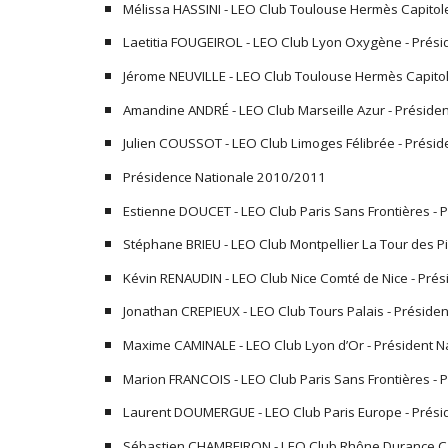
Mélissa HASSINI - LEO Club Toulouse Hermès Capitol
Laetitia FOUGEIROL - LEO Club Lyon Oxygène - Prés
Jérome NEUVILLE - LEO Club Toulouse Hermès Capitol
Amandine ANDRÉ - LEO Club Marseille Azur - Préside
Julien COUSSOT - LEO Club Limoges Félibrée - Prési
Présidence Nationale 2010/2011
Estienne DOUCET - LEO Club Paris Sans Frontières - 
Stéphane BRIEU - LEO Club Montpellier La Tour des P
Kévin RENAUDIN - LEO Club Nice Comté de Nice - Pré
Jonathan CREPIEUX - LEO Club Tours Palais - Préside
Maxime CAMINALE - LEO Club Lyon d’Or - Président 
Marion FRANCOIS - LEO Club Paris Sans Frontières -
Laurent DOUMERGUE - LEO Club Paris Europe - Prési
Sébastien CHAMBEIRON - LEO Club Rhône Durance Cav