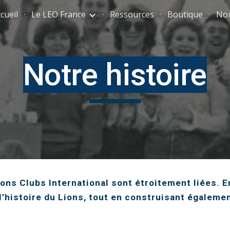
cueil
Le LEO France
Ressources
Boutique
Nou
ip to main content
Skip to navigat
Notre histoire
ions Clubs International sont étroitement liées. En
 l’histoire du Lions, tout en construisant égalemen